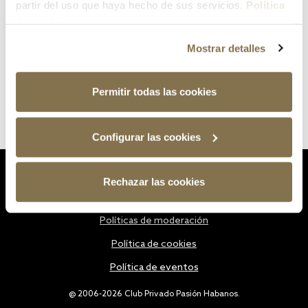
partir del uso que haya hecho de sus servicios.
Política
de cookies
Mostrar detalles
Permitir todas las cookies
Configurar las cookies
Estatutos
Rechazar las cookies
Política de privacidad
Políticas de moderación
Política de cookies
Política de eventos
@ 2006-2026 Club Privado Pasión Habanos.