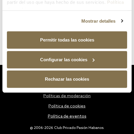
partir del uso que haya hecho de sus servicios.
Política
de cookies
Mostrar detalles
Permitir todas las cookies
Configurar las cookies
Estatutos
Rechazar las cookies
Política de privacidad
Políticas de moderación
Política de cookies
Política de eventos
@ 2006-2026 Club Privado Pasión Habanos.