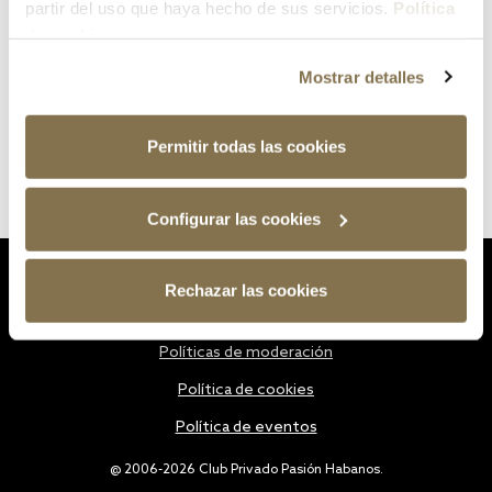
partir del uso que haya hecho de sus servicios.
Política
de cookies
Mostrar detalles
Permitir todas las cookies
Configurar las cookies
Estatutos
Rechazar las cookies
Política de privacidad
Políticas de moderación
Política de cookies
Política de eventos
@ 2006-2026 Club Privado Pasión Habanos.