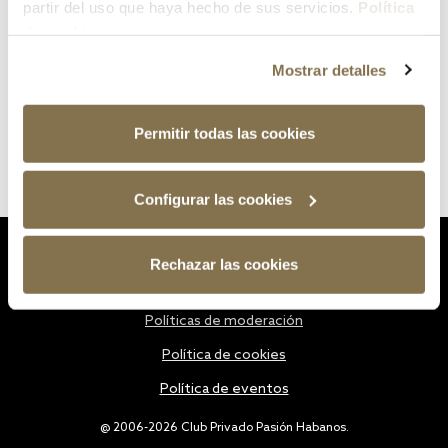
partir del uso que haya hecho de sus servicios.
Política
de cookies
Mostrar detalles
Permitir todas las cookies
Configurar las cookies
Estatutos
Rechazar las cookies
Política de privacidad
Políticas de moderación
Política de cookies
Política de eventos
@ 2006-2026 Club Privado Pasión Habanos.