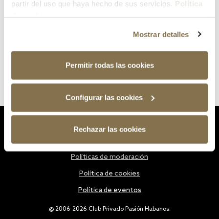
partir del uso que haya hecho de sus servicios.
Política
de cookies
Mostrar detalles
Permitir todas las cookies
Configurar las cookies
Estatutos
Rechazar las cookies
Política de privacidad
Políticas de moderación
Política de cookies
Política de eventos
@ 2006-2026 Club Privado Pasión Habanos.