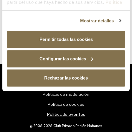
partir del uso que haya hecho de sus servicios.
Política
de cookies
Mostrar detalles
Permitir todas las cookies
Configurar las cookies
Estatutos
Rechazar las cookies
Política de privacidad
Políticas de moderación
Política de cookies
Política de eventos
@ 2006-2026 Club Privado Pasión Habanos.