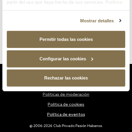
partir del uso que haya hecho de sus servicios.
Política
de cookies
Mostrar detalles
Permitir todas las cookies
Configurar las cookies
Estatutos
Rechazar las cookies
Política de privacidad
Políticas de moderación
Política de cookies
Política de eventos
@ 2006-2026 Club Privado Pasión Habanos.