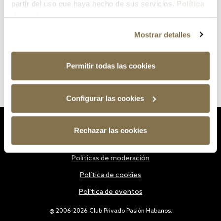
partir del uso que haya hecho de sus servicios.
Política
de cookies
Mostrar detalles
Permitir todas las cookies
Configurar las cookies
Estatutos
Rechazar las cookies
Política de privacidad
Políticas de moderación
Política de cookies
Política de eventos
@ 2006-2026 Club Privado Pasión Habanos.