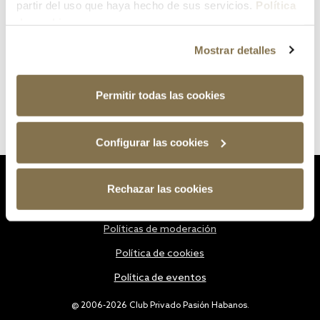
partir del uso que haya hecho de sus servicios.
Política
de cookies
Mostrar detalles
Permitir todas las cookies
Configurar las cookies
Estatutos
Rechazar las cookies
Política de privacidad
Políticas de moderación
Política de cookies
Política de eventos
@ 2006-2026 Club Privado Pasión Habanos.