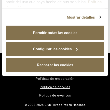
partir del uso que haya hecho de sus servicios.
Política
de cookies
Mostrar detalles
Permitir todas las cookies
Configurar las cookies
Estatutos
Rechazar las cookies
Política de privacidad
Políticas de moderación
Política de cookies
Política de eventos
@ 2006-2026 Club Privado Pasión Habanos.