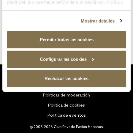
partir del uso que haya hecho de sus servicios.
Política
de cookies
Mostrar detalles
Permitir todas las cookies
Configurar las cookies
Estatutos
Rechazar las cookies
Política de privacidad
Políticas de moderación
Política de cookies
Política de eventos
@ 2006-2026 Club Privado Pasión Habanos.