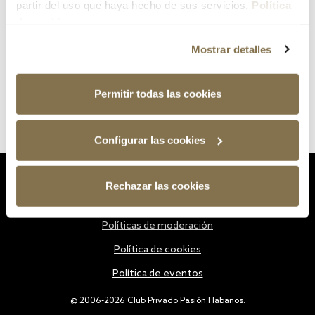
partir del uso que haya hecho de sus servicios.
Política
de cookies
Mostrar detalles
Permitir todas las cookies
Configurar las cookies
Estatutos
Rechazar las cookies
Política de privacidad
Políticas de moderación
Política de cookies
Política de eventos
@ 2006-2026 Club Privado Pasión Habanos.