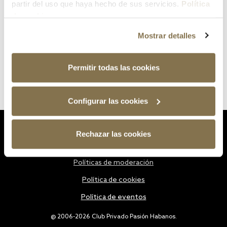
partir del uso que haya hecho de sus servicios.
Política
de cookies
Mostrar detalles
Permitir todas las cookies
Configurar las cookies
Estatutos
Rechazar las cookies
Política de privacidad
Políticas de moderación
Política de cookies
Política de eventos
@ 2006-2026 Club Privado Pasión Habanos.