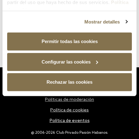
partir del uso que haya hecho de sus servicios.
Política
de cookies
Mostrar detalles
Permitir todas las cookies
Configurar las cookies
Estatutos
Rechazar las cookies
Política de privacidad
Políticas de moderación
Política de cookies
Política de eventos
@ 2006-2026 Club Privado Pasión Habanos.