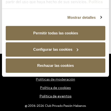
partir del uso que haya hecho de sus servicios.
Política
de cookies
Mostrar detalles
Permitir todas las cookies
Configurar las cookies
Estatutos
Rechazar las cookies
Política de privacidad
Políticas de moderación
Política de cookies
Política de eventos
@ 2006-2026 Club Privado Pasión Habanos.