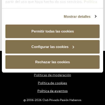
partir del uso que haya hecho de sus servicios.
Política
de cookies
Mostrar detalles
Permitir todas las cookies
Configurar las cookies
Estatutos
Rechazar las cookies
Política de privacidad
Políticas de moderación
Política de cookies
Política de eventos
@ 2006-2026 Club Privado Pasión Habanos.