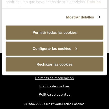
partir del uso que haya hecho de sus servicios.
Política
de cookies
Mostrar detalles
Permitir todas las cookies
Configurar las cookies
Estatutos
Rechazar las cookies
Política de privacidad
Políticas de moderación
Política de cookies
Política de eventos
@ 2006-2026 Club Privado Pasión Habanos.