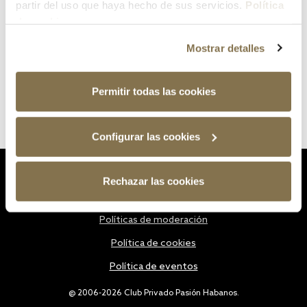
partir del uso que haya hecho de sus servicios.
Política
de cookies
Mostrar detalles
Permitir todas las cookies
Configurar las cookies
Estatutos
Rechazar las cookies
Política de privacidad
Políticas de moderación
Política de cookies
Política de eventos
@ 2006-2026 Club Privado Pasión Habanos.