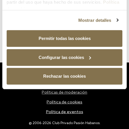
partir del uso que haya hecho de sus servicios.
Política
de cookies
Mostrar detalles
Permitir todas las cookies
Configurar las cookies
Estatutos
Rechazar las cookies
Política de privacidad
Políticas de moderación
Política de cookies
Política de eventos
@ 2006-2026 Club Privado Pasión Habanos.