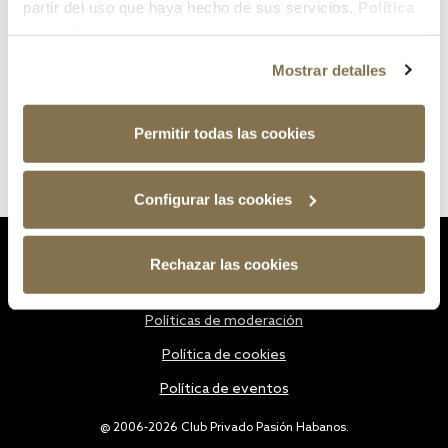
partir del uso que haya hecho de sus servicios.
Política
de cookies
Mostrar detalles
Permitir todas las cookies
Configurar las cookies
Estatutos
Rechazar las cookies
Política de privacidad
Políticas de moderación
Política de cookies
Política de eventos
@ 2006-2026 Club Privado Pasión Habanos.