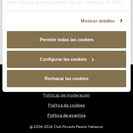
partir del uso que haya hecho de sus servicios.
Política
de cookies
Mostrar detalles
Permitir todas las cookies
Configurar las cookies
Estatutos
Rechazar las cookies
Política de privacidad
Políticas de moderación
Política de cookies
Política de eventos
@ 2006-2026 Club Privado Pasión Habanos.