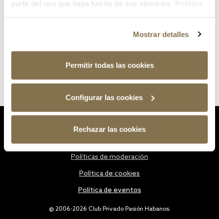
partir del uso que haya hecho de sus servicios.
Política
de cookies
Mostrar detalles
Permitir todas las cookies
Configurar las cookies
Estatutos
Rechazar las cookies
Política de privacidad
Políticas de moderación
Política de cookies
Política de eventos
@ 2006-2026 Club Privado Pasión Habanos.