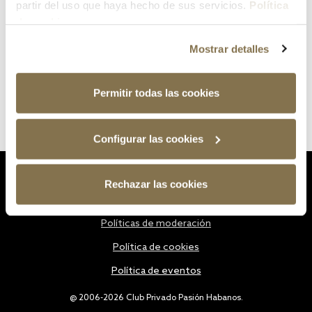
partir del uso que haya hecho de sus servicios.
Política
de cookies
Mostrar detalles
Permitir todas las cookies
Configurar las cookies
Estatutos
Rechazar las cookies
Política de privacidad
Políticas de moderación
Política de cookies
Política de eventos
@ 2006-2026 Club Privado Pasión Habanos.