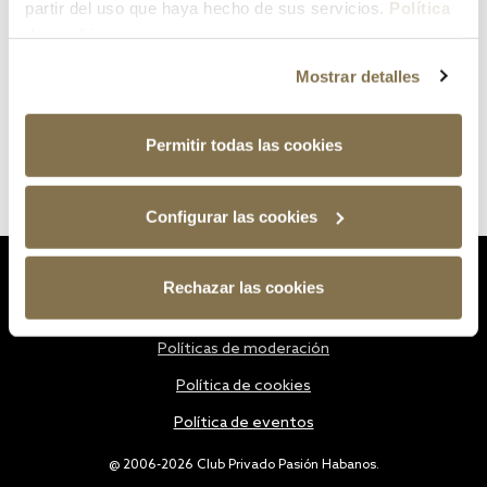
partir del uso que haya hecho de sus servicios.
Política
de cookies
Mostrar detalles
Permitir todas las cookies
Configurar las cookies
Estatutos
Rechazar las cookies
Política de privacidad
Políticas de moderación
Política de cookies
Política de eventos
@ 2006-2026 Club Privado Pasión Habanos.