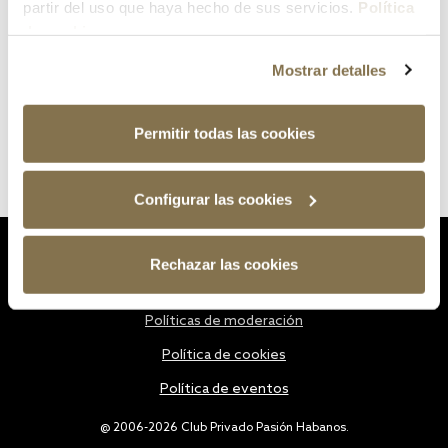
partir del uso que haya hecho de sus servicios.
Política
de cookies
Mostrar detalles
Permitir todas las cookies
Configurar las cookies
Estatutos
Rechazar las cookies
Política de privacidad
Políticas de moderación
Política de cookies
Política de eventos
@ 2006-2026 Club Privado Pasión Habanos.