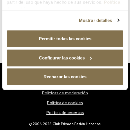
partir del uso que haya hecho de sus servicios.
Política
de cookies
Mostrar detalles
Permitir todas las cookies
Configurar las cookies
Estatutos
Rechazar las cookies
Política de privacidad
Políticas de moderación
Política de cookies
Política de eventos
@ 2006-2026 Club Privado Pasión Habanos.