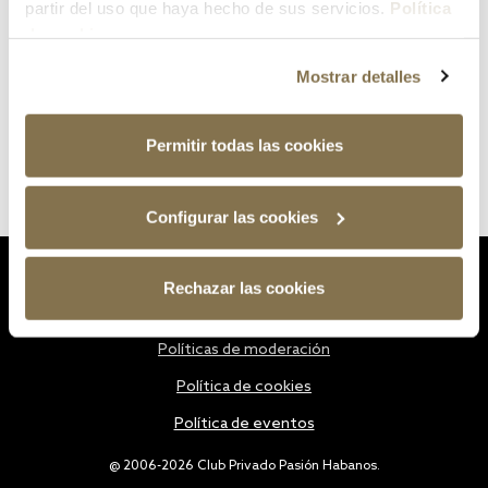
partir del uso que haya hecho de sus servicios.
Política
de cookies
Mostrar detalles
Permitir todas las cookies
Configurar las cookies
Estatutos
Rechazar las cookies
Política de privacidad
Políticas de moderación
Política de cookies
Política de eventos
@ 2006-2026 Club Privado Pasión Habanos.