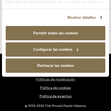
partir del uso que haya hecho de sus servicios.
Política
de cookies
Mostrar detalles
Permitir todas las cookies
Configurar las cookies
Estatutos
Rechazar las cookies
Política de privacidad
Políticas de moderación
Política de cookies
Política de eventos
@ 2006-2026 Club Privado Pasión Habanos.