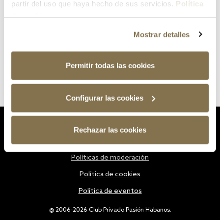
partir del uso que haya hecho de sus servicios.
Política
de cookies
Mostrar detalles
Permitir todas las cookies
Configurar las cookies
Estatutos
Rechazar las cookies
Política de privacidad
Políticas de moderación
Política de cookies
Política de eventos
@ 2006-2026 Club Privado Pasión Habanos.