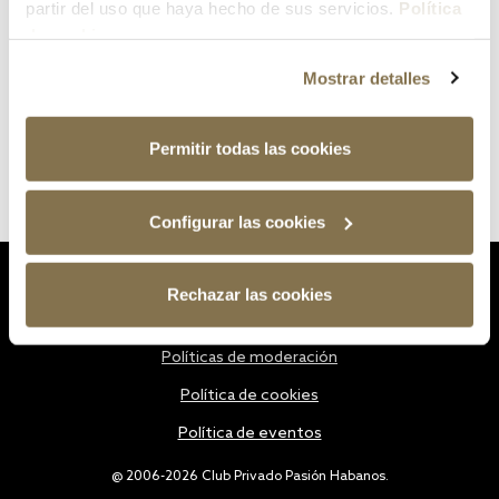
partir del uso que haya hecho de sus servicios.
Política
de cookies
Mostrar detalles
Permitir todas las cookies
Configurar las cookies
Estatutos
Rechazar las cookies
Política de privacidad
Políticas de moderación
Política de cookies
Política de eventos
@ 2006-2026 Club Privado Pasión Habanos.