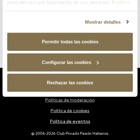
partir del uso que haya hecho de sus servicios.
Política
de cookies
Mostrar detalles
Permitir todas las cookies
Configurar las cookies
Estatutos
Rechazar las cookies
Política de privacidad
Políticas de moderación
Política de cookies
Política de eventos
@ 2006-2026 Club Privado Pasión Habanos.