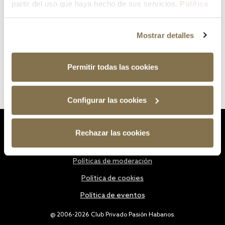
partir del uso que haya hecho de sus servicios.
Política
de cookies
Mostrar detalles
Permitir todas las cookies
Configurar las cookies
Estatutos
Rechazar las cookies
Política de privacidad
Políticas de moderación
Política de cookies
Política de eventos
@ 2006-2026 Club Privado Pasión Habanos.