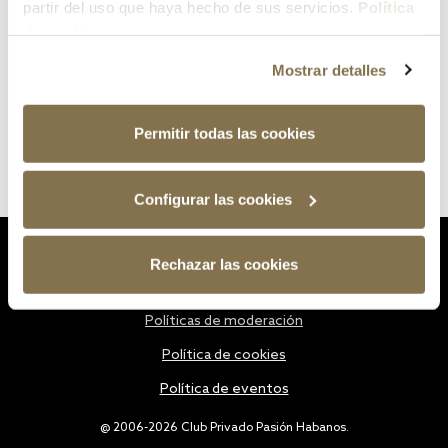
partir del uso que haya hecho de sus servicios.
Política
de cookies
Mostrar detalles
Permitir todas las cookies
Configurar las cookies
Estatutos
Rechazar las cookies
Política de privacidad
Políticas de moderación
Política de cookies
Política de eventos
@ 2006-2026 Club Privado Pasión Habanos.