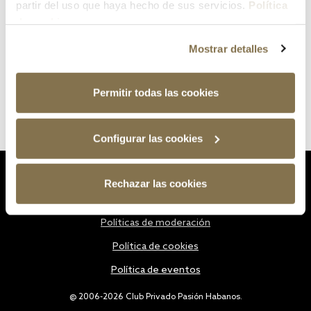
partir del uso que haya hecho de sus servicios.
Política
de cookies
Mostrar detalles
Permitir todas las cookies
Configurar las cookies
Estatutos
Rechazar las cookies
Política de privacidad
Políticas de moderación
Política de cookies
Política de eventos
@ 2006-2026 Club Privado Pasión Habanos.