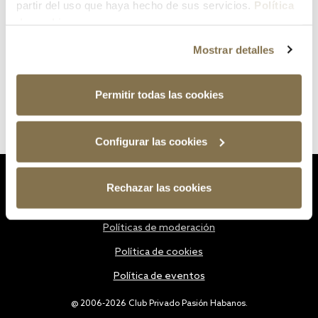
partir del uso que haya hecho de sus servicios.
Política
de cookies
Mostrar detalles
Permitir todas las cookies
Configurar las cookies
Estatutos
Rechazar las cookies
Política de privacidad
Políticas de moderación
Política de cookies
Política de eventos
@ 2006-2026 Club Privado Pasión Habanos.