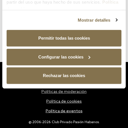
partir del uso que haya hecho de sus servicios.
Política
de cookies
Mostrar detalles
Permitir todas las cookies
Configurar las cookies
Estatutos
Rechazar las cookies
Política de privacidad
Políticas de moderación
Política de cookies
Política de eventos
@ 2006-2026 Club Privado Pasión Habanos.