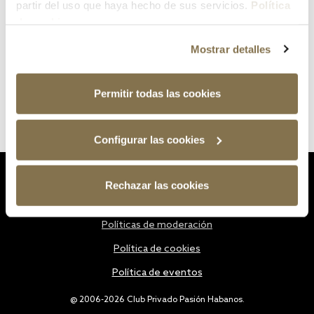
partir del uso que haya hecho de sus servicios.
Política
de cookies
Mostrar detalles
Permitir todas las cookies
Configurar las cookies
Estatutos
Rechazar las cookies
Política de privacidad
Políticas de moderación
Política de cookies
Política de eventos
@ 2006-2026 Club Privado Pasión Habanos.