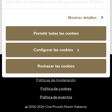
partir del uso que haya hecho de sus servicios.
Política
de cookies
Mostrar detalles
Permitir todas las cookies
Configurar las cookies
Estatutos
Rechazar las cookies
Política de privacidad
Políticas de moderación
Política de cookies
Política de eventos
@ 2006-2026 Club Privado Pasión Habanos.