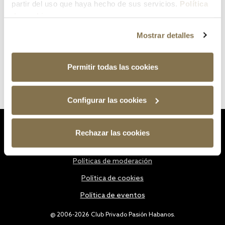
partir del uso que haya hecho de sus servicios.
Política
de cookies
Mostrar detalles
Permitir todas las cookies
Configurar las cookies
Estatutos
Rechazar las cookies
Política de privacidad
Políticas de moderación
Política de cookies
Política de eventos
@ 2006-2026 Club Privado Pasión Habanos.