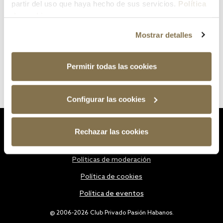
partir del uso que haya hecho de sus servicios.
Política
de cookies
Mostrar detalles
Permitir todas las cookies
Configurar las cookies
Estatutos
Rechazar las cookies
Política de privacidad
Políticas de moderación
Política de cookies
Política de eventos
@ 2006-2026 Club Privado Pasión Habanos.