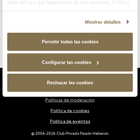
partir del uso que haya hecho de sus servicios.
Política
de cookies
Mostrar detalles
Permitir todas las cookies
Configurar las cookies
Estatutos
Rechazar las cookies
Política de privacidad
Políticas de moderación
Política de cookies
Política de eventos
@ 2006-2026 Club Privado Pasión Habanos.