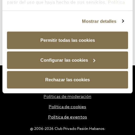
partir del uso que haya hecho de sus servicios.
Política
de cookies
Mostrar detalles
Permitir todas las cookies
Configurar las cookies
Estatutos
Rechazar las cookies
Política de privacidad
Políticas de moderación
Política de cookies
Política de eventos
@ 2006-2026 Club Privado Pasión Habanos.