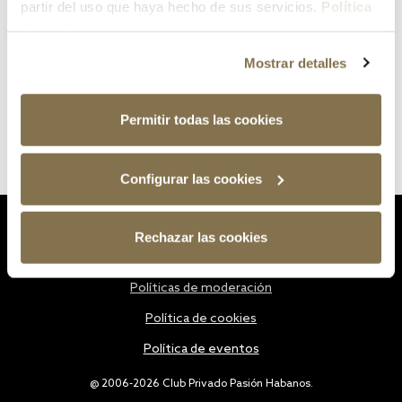
partir del uso que haya hecho de sus servicios.
Política
de cookies
Mostrar detalles
Permitir todas las cookies
Configurar las cookies
Estatutos
Rechazar las cookies
Política de privacidad
Políticas de moderación
Política de cookies
Política de eventos
@ 2006-2026 Club Privado Pasión Habanos.