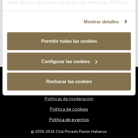
partir del uso que haya hecho de sus servicios.
Política
de cookies
Mostrar detalles
Permitir todas las cookies
Configurar las cookies
Estatutos
Rechazar las cookies
Política de privacidad
Políticas de moderación
Política de cookies
Política de eventos
@ 2006-2026 Club Privado Pasión Habanos.