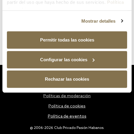
partir del uso que haya hecho de sus servicios.
Política
de cookies
Mostrar detalles
Permitir todas las cookies
Configurar las cookies
Estatutos
Rechazar las cookies
Política de privacidad
Políticas de moderación
Política de cookies
Política de eventos
@ 2006-2026 Club Privado Pasión Habanos.