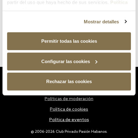
partir del uso que haya hecho de sus servicios.
Política
de cookies
Mostrar detalles
Permitir todas las cookies
Configurar las cookies
Estatutos
Rechazar las cookies
Política de privacidad
Políticas de moderación
Política de cookies
Política de eventos
@ 2006-2026 Club Privado Pasión Habanos.