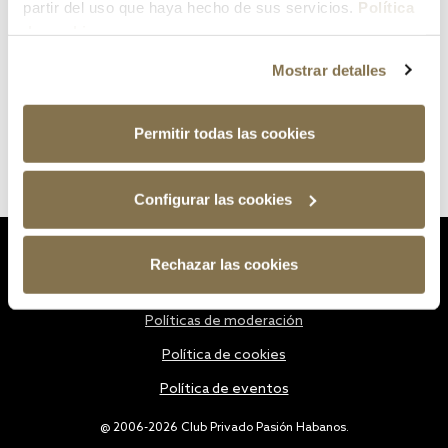
partir del uso que haya hecho de sus servicios.
Política
de cookies
Mostrar detalles
Permitir todas las cookies
Configurar las cookies
Estatutos
Rechazar las cookies
Política de privacidad
Políticas de moderación
Política de cookies
Política de eventos
@ 2006-2026 Club Privado Pasión Habanos.