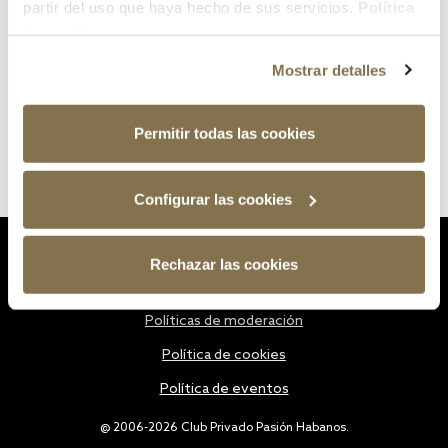
partir del uso que haya hecho de sus servicios.
Política
de cookies
Mostrar detalles
Permitir todas las cookies
Configurar las cookies
Estatutos
Rechazar las cookies
Política de privacidad
Políticas de moderación
Política de cookies
Política de eventos
@ 2006-2026 Club Privado Pasión Habanos.