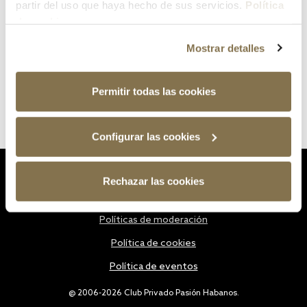
partir del uso que haya hecho de sus servicios.
Política
de cookies
Mostrar detalles
Permitir todas las cookies
Configurar las cookies
Estatutos
Rechazar las cookies
Política de privacidad
Políticas de moderación
Política de cookies
Política de eventos
@ 2006-2026 Club Privado Pasión Habanos.