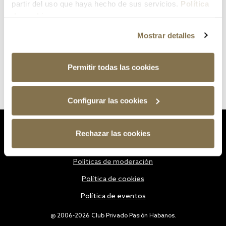
partir del uso que haya hecho de sus servicios.
Política
de cookies
Mostrar detalles
Permitir todas las cookies
Configurar las cookies
Estatutos
Rechazar las cookies
Política de privacidad
Políticas de moderación
Política de cookies
Política de eventos
@ 2006-2026 Club Privado Pasión Habanos.